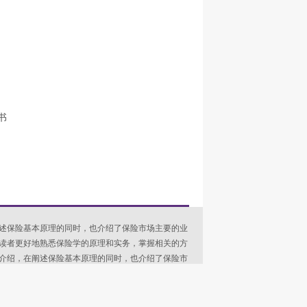
书
述保险基本原理的同时，也介绍了保险市场主要的业
读者更好地熟悉保险学的原理和实务，掌握相关的方
介绍，在阐述保险基本原理的同时，也介绍了保险市
和方法，使读者更好地熟悉保险学的原理和实务，掌
，既适合本科院校保险、金融等专业师生，也适用于