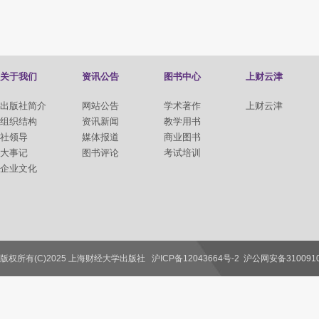
关于我们
资讯公告
图书中心
上财云津
出版社简介
网站公告
学术著作
上财云津
组织结构
资讯新闻
教学用书
社领导
媒体报道
商业图书
大事记
图书评论
考试培训
企业文化
版权所有(C)2025 上海财经大学出版社
沪ICP备12043664号-2
沪公网安备3100910
联系我们
教师服务
读者服务