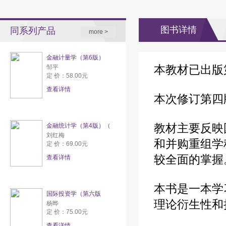
图书详情
同系列产品
more >
金融计量学（第6版）
本教材已出版
邹平
定 价：58.00元
查看详情
本次修订第四
教材主要反映
金融统计学（第4版）（
刘红梅
和并购重组学
定 价：69.00元
较全面的掌握
查看详情
本书是一本学
国际投资学（第六版
理论衍生性和
杨晔
定 价：75.00元
查看详情