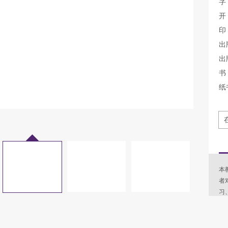
字
开
印
出
出
书 
纸
本
者
习
等
（
（