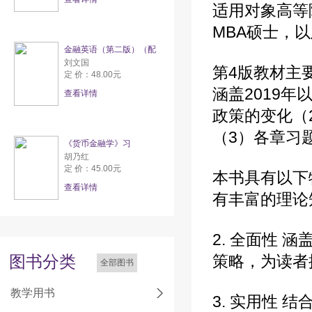
适用对象高等
MBA硕士，
金融英语（第二版）（配
刘文国
第4版教材主
定 价：48.00元
涵盖2019
查看详情
政策的变化（
（3）各章习
《货币金融学》习
胡乃红
定 价：45.00元
本书具有以下
查看详情
有丰富的理论
2. 全面性
图书分类
策略，为读者
全部图书
教学用书
3. 实用性