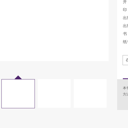
开
印
出
出
书 
纸
本
方