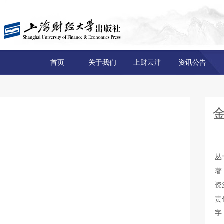
首页
关于我们
上财云津
资讯公告
丛
著
资
责
字