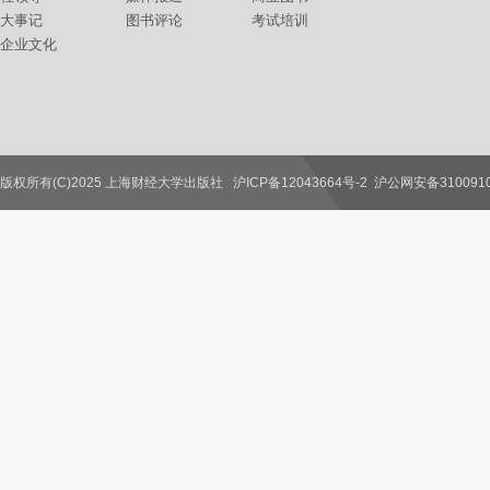
大事记
图书评论
考试培训
企业文化
版权所有(C)2025 上海财经大学出版社
沪ICP备12043664号-2
沪公网安备3100910
联系我们
教师服务
读者服务
作者服务
图书馆服务
学校服务