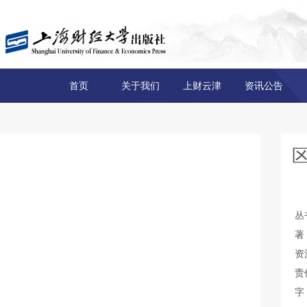
首页
关于我们
上财云津
资讯公告
丛
著
资
责
字