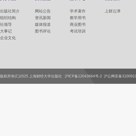
出版社简介
网站公告
学术著作
上财云津
组织结构
资讯新闻
教学用书
社领导
媒体报道
商业图书
大事记
图书评论
考试培训
企业文化
版权所有(C)2025 上海财经大学出版社
沪ICP备12043664号-2
沪公网安备3100910
联系我们
教师服务
读者服务
作者服务
图书馆服务
学校服务