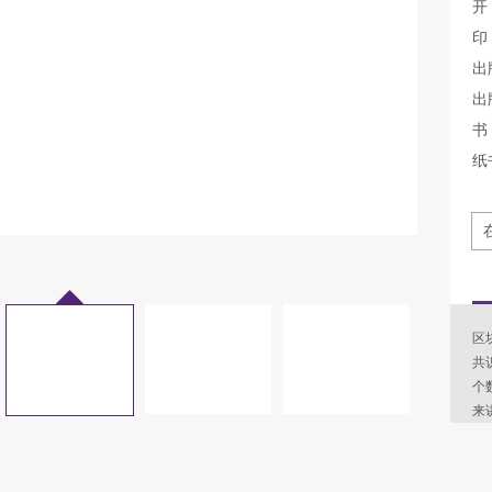
开
印
出
出
书 
纸
区
共
个
来