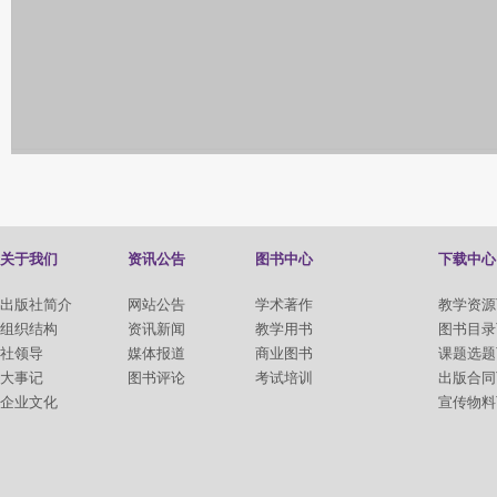
关于我们
资讯公告
图书中心
下载中心
出版社简介
网站公告
学术著作
教学资源
组织结构
资讯新闻
教学用书
图书目录
社领导
媒体报道
商业图书
课题选题
大事记
图书评论
考试培训
出版合同
企业文化
宣传物料