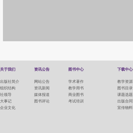
关于我们
资讯公告
图书中心
下载中心
出版社简介
网站公告
学术著作
教学资源
组织结构
资讯新闻
教学用书
图书目录
社领导
媒体报道
商业图书
课题选题
大事记
图书评论
考试培训
出版合同
企业文化
宣传物料