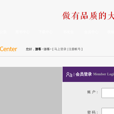
公告
图书中心
下载中心
书友会
会员中心
视
您好，
游客
<游客> [
马上登录
|
注册帐号
]
| 会员登录
Member Logi
账 户：
密 码：