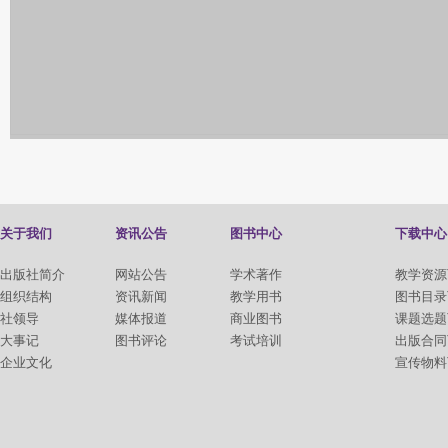
关于我们
资讯公告
图书中心
下载中心
出版社简介
网站公告
学术著作
教学资源
组织结构
资讯新闻
教学用书
图书目录
社领导
媒体报道
商业图书
课题选题
大事记
图书评论
考试培训
出版合同
企业文化
宣传物料