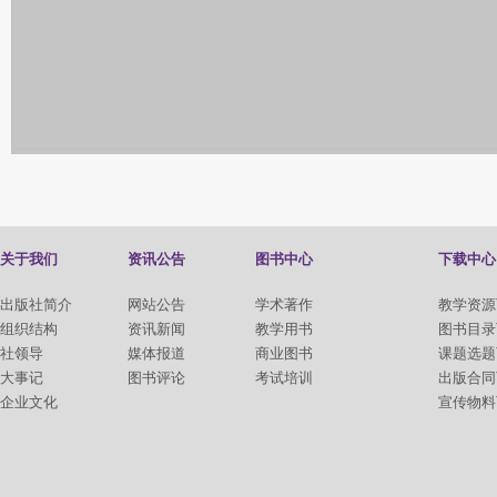
关于我们
资讯公告
图书中心
下载中心
出版社简介
网站公告
学术著作
教学资源
组织结构
资讯新闻
教学用书
图书目录
社领导
媒体报道
商业图书
课题选题
大事记
图书评论
考试培训
出版合同
企业文化
宣传物料