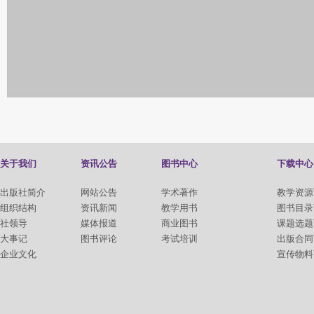
关于我们
资讯公告
图书中心
下载中心
出版社简介
网站公告
学术著作
教学资源
组织结构
资讯新闻
教学用书
图书目录
社领导
媒体报道
商业图书
课题选题
大事记
图书评论
考试培训
出版合同
企业文化
宣传物料