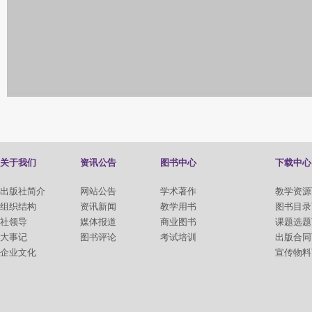
关于我们
资讯公告
图书中心
下载中心
出版社简介
网站公告
学术著作
教学资源
组织结构
资讯新闻
教学用书
图书目录
社领导
媒体报道
商业图书
课题选题
大事记
图书评论
考试培训
出版合同
企业文化
宣传物料