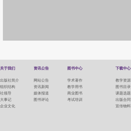
关于我们
资讯公告
图书中心
下载中心
出版社简介
网站公告
学术著作
教学资源
组织结构
资讯新闻
教学用书
图书目录
社领导
媒体报道
商业图书
课题选题
大事记
图书评论
考试培训
出版合同
企业文化
宣传物料