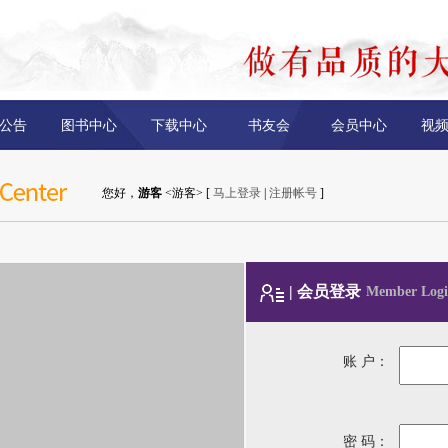
公告
图书中心
下载中心
书友会
会员中心
视
您好，
游客
<游客> [
马上登录
|
注册帐号
]
| 会员登录
Member Logi
账 户：
密 码：