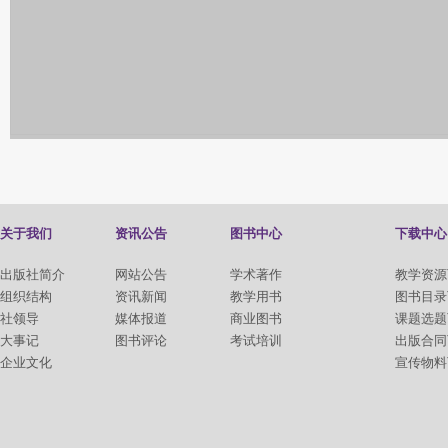
关于我们
资讯公告
图书中心
下载中心
出版社简介
网站公告
学术著作
教学资源
组织结构
资讯新闻
教学用书
图书目录
社领导
媒体报道
商业图书
课题选题
大事记
图书评论
考试培训
出版合同
企业文化
宣传物料