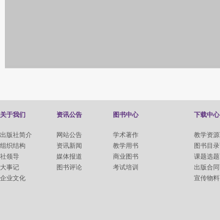
关于我们
资讯公告
图书中心
下载中心
出版社简介
网站公告
学术著作
教学资源
组织结构
资讯新闻
教学用书
图书目录
社领导
媒体报道
商业图书
课题选题
大事记
图书评论
考试培训
出版合同
企业文化
宣传物料