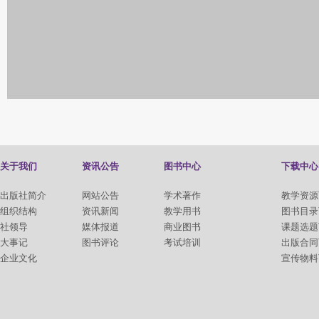
关于我们
资讯公告
图书中心
下载中心
出版社简介
网站公告
学术著作
教学资源
组织结构
资讯新闻
教学用书
图书目录
社领导
媒体报道
商业图书
课题选题
大事记
图书评论
考试培训
出版合同
企业文化
宣传物料