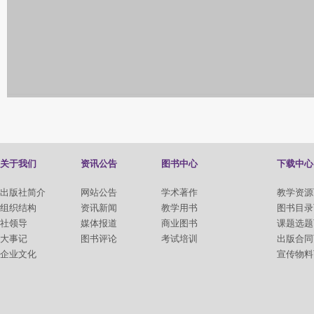
关于我们
资讯公告
图书中心
下载中心
出版社简介
网站公告
学术著作
教学资源
组织结构
资讯新闻
教学用书
图书目录
社领导
媒体报道
商业图书
课题选题
大事记
图书评论
考试培训
出版合同
企业文化
宣传物料