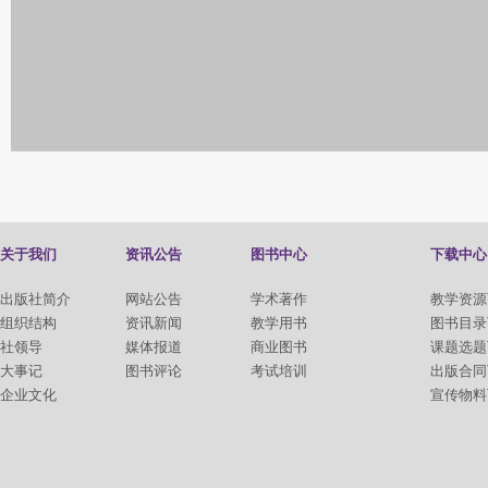
关于我们
资讯公告
图书中心
下载中心
出版社简介
网站公告
学术著作
教学资源
组织结构
资讯新闻
教学用书
图书目录
社领导
媒体报道
商业图书
课题选题
大事记
图书评论
考试培训
出版合同
企业文化
宣传物料