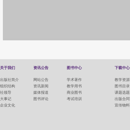
关于我们
资讯公告
图书中心
下载中心
出版社简介
网站公告
学术著作
教学资源
组织结构
资讯新闻
教学用书
图书目录
社领导
媒体报道
商业图书
课题选题
大事记
图书评论
考试培训
出版合同
企业文化
宣传物料