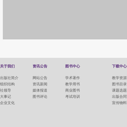
关于我们
资讯公告
图书中心
下载中心
出版社简介
网站公告
学术著作
教学资源
组织结构
资讯新闻
教学用书
图书目录
社领导
媒体报道
商业图书
课题选题
大事记
图书评论
考试培训
出版合同
企业文化
宣传物料