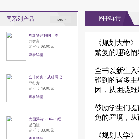
图书详情
同系列产品
more >
网红签约解约一本
《规划大学》
方智富
定 价：98.00元
繁复的理论阐
查看详情
全书以新生入
会计简史：从结绳记
碰到的诸多主
严行方
因，从困惑难
定 价：49.00元
查看详情
鼓励学生们提
免的窘境，从
大国浮沉500年：经
温伯陵
定 价：88.00元
《规划大学》
查看详情