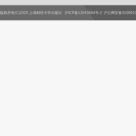
版权所有(C)2025 上海财经大学出版社
沪ICP备12043664号-2
沪公网安备3100910
联系我们
教师服务
读者服务
作者服务
图书馆服务
学校服务