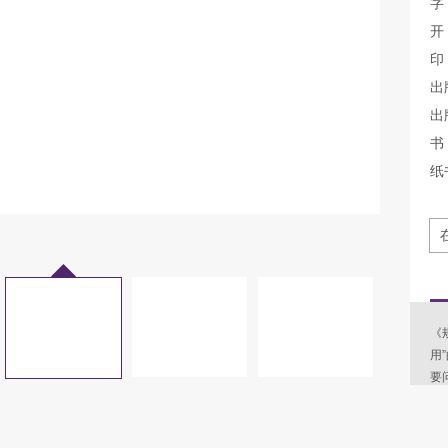
字
开
印
出
出
书 
纸
《
用
要
定
大
些