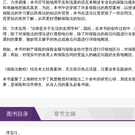
三、力求易懂：本书尽可能地用平实和浅显的语言来阐述专业化的保险法规
和准确地把握其真意，为此，本书中还穿插了许多保险法的典型案例，以使
保险法的学习要以民商法的知识作背景，本书在适当位置穿插了一些合同法
背景知识有所了解，从而更好理解保险法的知识。
四、力求实用：“法律是关于生活的实用学科”，因此，在本书的创作过程中
理，除了对保险法的理论进行透彻地分析，除了对保险法的前沿问题进行全
遇到的重要、微妙而又棘手的热点或难点问题进行详细地阐述。
例如，本书对财产保险的保险金额与保险金给付责任进行仔细地区分，对保
露；再如，对现实中的各类人寿保险合同的受益人的确定问题的全面地概括
《保险法教程》结合本土经典案例，关注前沿热点话题，注重业务实践操作
本书凝聚了上海财经大学丁凤楚教授对保险法二十余年的研究心得，系统全
果，是保险和法学师生、从业人员的案头必备书籍。
图书目录
章节文摘
序言/1 。