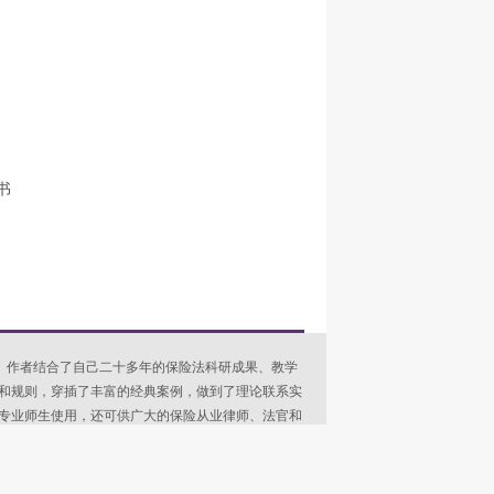
书
材。作者结合了自己二十多年的保险法科研成果、教学
和规则，穿插了丰富的经典案例，做到了理论联系实
专业师生使用，还可供广大的保险从业律师、法官和
法教材相比，本书的特点在于： 一、力求专业：本书
科学研究》等专业学术期刊上的近二十篇保险法文章