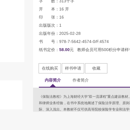
字 数：313千字
开 本：16 开
印 张：16
出版版次：1
出版年份：2025-02-28
书 号：978-7-5642-4574-0/F.4574
纸书定价：
58.00
元 教师会员可用500积分申请样
在线购买
样书申请
收藏
内容简介
作者简介
《保险法教程》为上海财经大学“双一流课程”重点建设教
和律师业务经验，在书中系统地阐述了保险法学原理、原则
际、深入浅出。本教材不仅可供高等院校保险学专业和法学
保险公司法务人员以及保险中介人员等使用。 与已有保险
融合了笔者发表于《政治与法律》、《保险研究》、《社会
中的成果，以