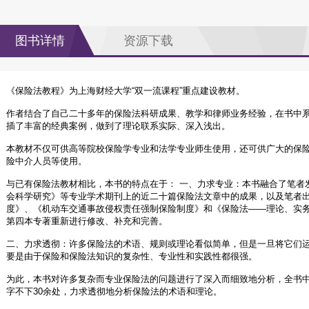
图书详情
资源下载
《保险法教程》为上海财经大学“双一流课程”重点建设教材。
作者结合了自己二十多年的保险法科研成果、教学和律师业务经验，在书中
插了丰富的经典案例，做到了理论联系实际、深入浅出。
本教材不仅可供高等院校保险学专业和法学专业师生使用，还可供广大的保
险中介人员等使用。
与已有保险法教材相比，本书的特点在于： 一、力求专业：本书融合了笔者
会科学研究》等专业学术期刊上的近二十篇保险法文章中的成果，以及笔者
度》、《机动车交通事故侵权责任强制保险制度》和《保险法――理论、实
第四本专著重新进行修改、补充和完善。
二、力求透彻：许多保险法的术语、规则或理论看似简单，但是一旦将它们
要是由于保险和保险法知识的复杂性、专业性和实践性都很强。
为此，本书对许多复杂而专业保险法的问题进行了深入而细致地分析，全书中带
字不下30余处，力求透彻地分析保险法的术语和理论。