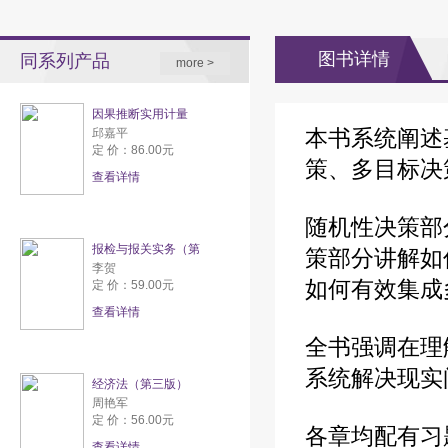
图书详情
同系列产品
more >
因果推断实用计量
本书系统阐述
邱嘉平
定 价：86.00元
策、多目标决
查看详情
随机性决策部
报检与报关实务（第
策部分讲解如
李贺
如何有效集成
定 价：59.00元
查看详情
全书强调在理
系统解决现实
经济法（第三版）
周艳军
定 价：56.00元
各章均配有习
查看详情