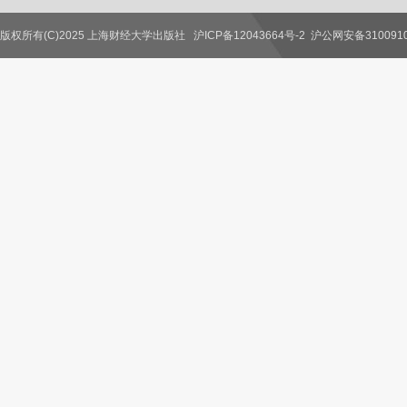
版权所有(C)2025 上海财经大学出版社
沪ICP备12043664号-2
沪公网安备3100910
联系我们
教师服务
读者服务
作者服务
图书馆服务
学校服务