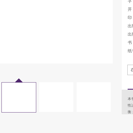
字
开
印
出
出
书 
纸
本
性
衡
的
书