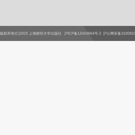
版权所有(C)2025 上海财经大学出版社
沪ICP备12043664号-2
沪公网安备3100910
联系我们
教师服务
读者服务
作者服务
图书馆服务
学校服务