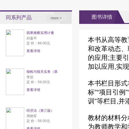
讲
教
图书详情
同系列产品
more >
因果推断实用计量
本书从高等教
邱嘉平
定 价：86.00元
和改革动态、
查看详情
的应用;主要引
加以应用,实
报检与报关实务（第
李贺
本书栏目形式丰
定 价：59.00元
查看详情
标”“项目引例
训”等栏目,
经济法（第三版）
周艳军
教材的材料分
定 价：56.00元
为教师教学和
查看详情