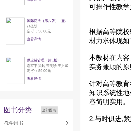
可操作性教学
国际商法（第八版）（配
张圣翠
根据高等院校
定 价：56.00元
材力求体现如下
查看详情
本教材在内容
供应链管理（第5版）
实务兼顾的原
谢家平,梁玲,宋明珍,王文斌
定 价：59.00元
查看详情
针对高等教育
知识系统性地
容简明实用。
图书分类
全部图书
2.与时俱进,
教学用书