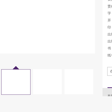
责
字
开
印
出
出
书 
纸
本
要
和