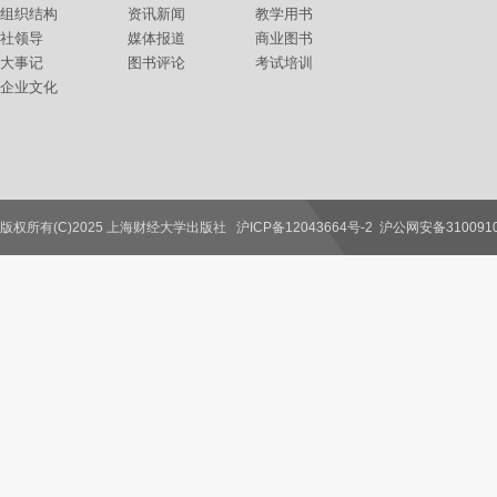
组织结构
资讯新闻
教学用书
社领导
媒体报道
商业图书
大事记
图书评论
考试培训
企业文化
版权所有(C)2025 上海财经大学出版社
沪ICP备12043664号-2
沪公网安备3100910
联系我们
教师服务
读者服务
作者服务
图书馆服务
学校服务