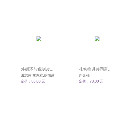
外循环与税制改...
扎实推进共同富...
田志伟,熊惠君,胡怡建
严金强
定价：86.00 元
定价：78.00 元