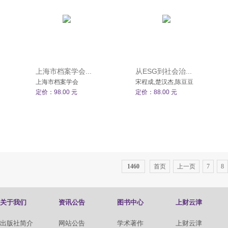
上海市档案学会...
从ESG到社会治...
上海市档案学会
宋程成,楚汉杰,陈豆豆
定价：98.00 元
定价：88.00 元
1460
首页
上一页
7
8
关于我们
资讯公告
图书中心
上财云津
出版社简介
网站公告
学术著作
上财云津