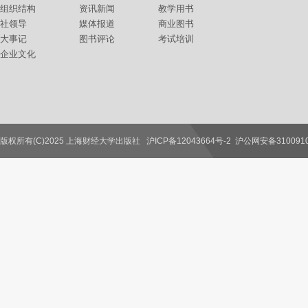
组织结构
资讯新闻
教学用书
社领导
媒体报道
商业图书
大事记
图书评论
考试培训
企业文化
版权所有(C)2025 上海财经大学出版社
沪ICP备12043664号-2
沪公网安备3100910
联系我们
教师服务
读者服务
作者服务
图书馆服务
学校服务