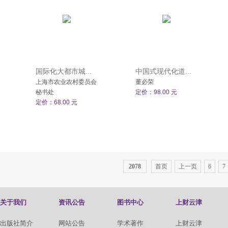
国际化大都市城...
中国式现代化道...
上海市农业农村委员会
董必荣
秘书处
定价：98.00 元
定价：68.00 元
2078
首页
上一页
6
7
关于我们
资讯公告
图书中心
上财云津
出版社简介
网站公告
学术著作
上财云津