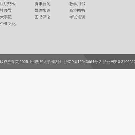
组织结构
资讯新闻
教学用书
社领导
媒体报道
商业图书
大事记
图书评论
考试培训
企业文化
版权所有(C)2025 上海财经大学出版社
沪ICP备12043664号-2
沪公网安备3100910
联系我们
教师服务
读者服务
作者服务
图书馆服务
学校服务