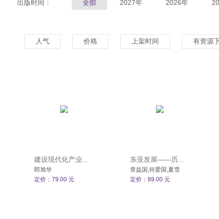
出版时间：
全部
2027年
2026年
2
人气
价格
上架时间
有资源
建设现代化产业...
东亚发展——历...
郎旭华
章益国,何爱国,夏雪
定价：79.00 元
定价：89.00 元