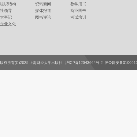
组织结构
资讯新闻
教学用书
社领导
媒体报道
商业图书
大事记
图书评论
考试培训
企业文化
版权所有(C)2025 上海财经大学出版社
沪ICP备12043664号-2
沪公网安备3100910
联系我们
教师服务
读者服务
作者服务
图书馆服务
学校服务