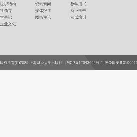
组织结构
资讯新闻
教学用书
社领导
媒体报道
商业图书
大事记
图书评论
考试培训
企业文化
版权所有(C)2025 上海财经大学出版社
沪ICP备12043664号-2
沪公网安备3100910
联系我们
教师服务
读者服务
作者服务
图书馆服务
学校服务