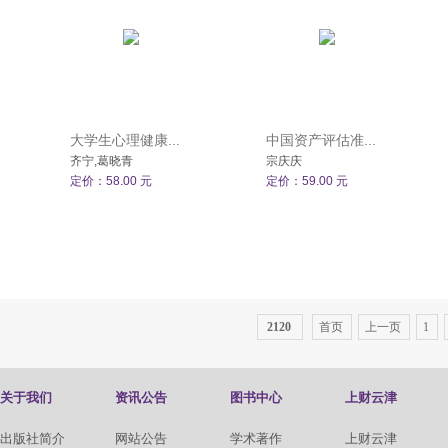
大学生心理健康...
中国资产评估准...
齐宁,葛晓青
宗庆庆
定价：58.00 元
定价：59.00 元
2120
首页
上一页
1
关于我们
资讯公告
图书中心
上财云津
出版社简介
网站公告
学术著作
上财云津