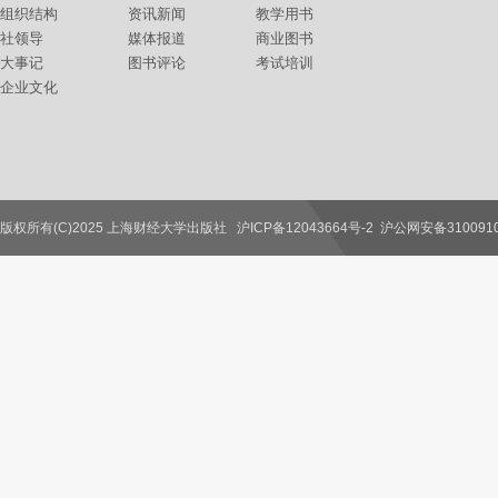
组织结构
资讯新闻
教学用书
社领导
媒体报道
商业图书
大事记
图书评论
考试培训
企业文化
版权所有(C)2025 上海财经大学出版社
沪ICP备12043664号-2
沪公网安备3100910
联系我们
教师服务
读者服务
作者服务
图书馆服务
学校服务