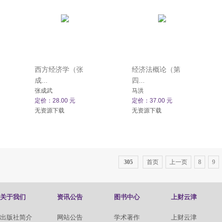
西方经济学（张
经济法概论（第
成...
四...
张成武
马洪
定价：28.00 元
定价：37.00 元
无资源下载
无资源下载
305
首页
上一页
8
9
关于我们
资讯公告
图书中心
上财云津
出版社简介
网站公告
学术著作
上财云津