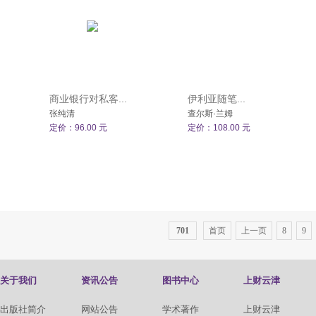
商业银行对私客...
伊利亚随笔...
张纯清
查尔斯·兰姆
定价：96.00 元
定价：108.00 元
701
首页
上一页
8
9
关于我们
资讯公告
图书中心
上财云津
出版社简介
网站公告
学术著作
上财云津