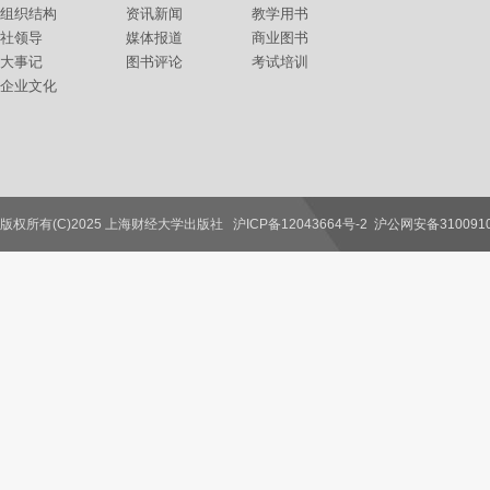
组织结构
资讯新闻
教学用书
社领导
媒体报道
商业图书
大事记
图书评论
考试培训
企业文化
版权所有(C)2025 上海财经大学出版社
沪ICP备12043664号-2
沪公网安备3100910
联系我们
教师服务
读者服务
作者服务
图书馆服务
学校服务