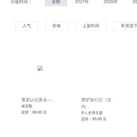
出版时间：
全部
2027年
2026年
2
人气
价格
上架时间
有资源
重新认识黄金—...
携驴旅行记（含
崔宏毅
内...
定价：60.00 元
R.L.史蒂文森
定价：95.00 元