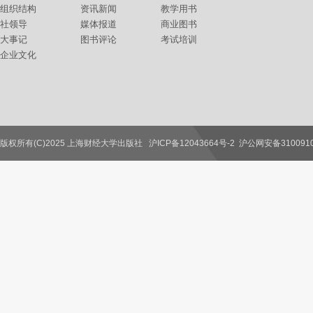
组织结构
资讯新闻
教学用书
社领导
媒体报道
商业图书
大事记
图书评论
考试培训
企业文化
版权所有(C)2025 上海财经大学出版社
沪ICP备12043664号-2
沪公网安备3100910
联系我们
教师服务
读者服务
作者服务
图书馆服务
学校服务