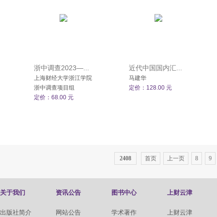
浙中调查2023—...
近代中国国内汇...
上海财经大学浙江学院
马建华
浙中调查项目组
定价：128.00 元
定价：68.00 元
2408
首页
上一页
8
9
关于我们
资讯公告
图书中心
上财云津
出版社简介
网站公告
学术著作
上财云津