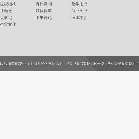
组织结构
资讯新闻
教学用书
社领导
媒体报道
商业图书
大事记
图书评论
考试培训
企业文化
版权所有(C)2025 上海财经大学出版社
沪ICP备12043664号-2
沪公网安备3100910
联系我们
教师服务
读者服务
作者服务
图书馆服务
学校服务