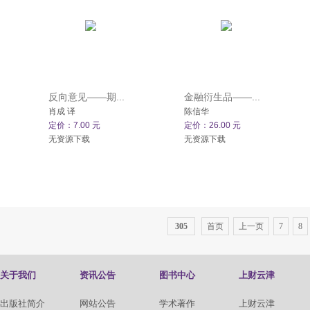
反向意见——期...
金融衍生品——...
肖成 译
陈信华
定价：7.00 元
定价：26.00 元
无资源下载
无资源下载
305
首页
上一页
7
8
关于我们
资讯公告
图书中心
上财云津
出版社简介
网站公告
学术著作
上财云津