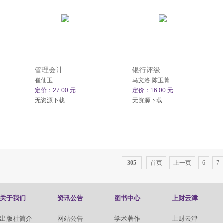
管理会计...
银行评级...
崔仙玉
马文洛 陈玉菁
定价：27.00 元
定价：16.00 元
无资源下载
无资源下载
305
首页
上一页
6
7
关于我们
资讯公告
图书中心
上财云津
出版社简介
网站公告
学术著作
上财云津