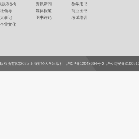
组织结构
资讯新闻
教学用书
社领导
媒体报道
商业图书
大事记
图书评论
考试培训
企业文化
版权所有(C)2025 上海财经大学出版社
沪ICP备12043664号-2
沪公网安备3100910
联系我们
教师服务
读者服务
作者服务
图书馆服务
学校服务