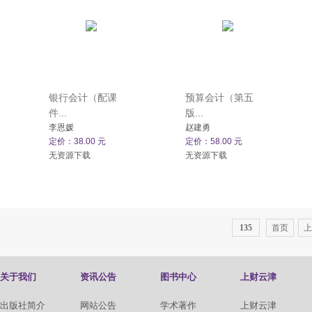
银行会计（配课
预算会计（第五
件...
版...
李恩媛
赵建勇
定价：38.00 元
定价：58.00 元
无资源下载
无资源下载
135
首页
上
关于我们
资讯公告
图书中心
上财云津
出版社简介
网站公告
学术著作
上财云津