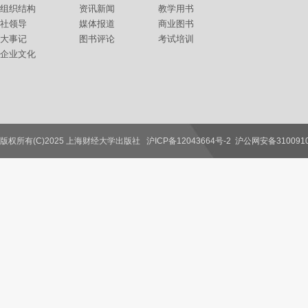
组织结构
资讯新闻
教学用书
社领导
媒体报道
商业图书
大事记
图书评论
考试培训
企业文化
版权所有(C)2025 上海财经大学出版社
沪ICP备12043664号-2
沪公网安备3100910
联系我们
教师服务
读者服务
作者服务
图书馆服务
学校服务