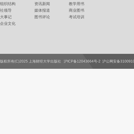
组织结构
资讯新闻
教学用书
社领导
媒体报道
商业图书
大事记
图书评论
考试培训
企业文化
版权所有(C)2025 上海财经大学出版社
沪ICP备12043664号-2
沪公网安备3100910
联系我们
教师服务
读者服务
作者服务
图书馆服务
学校服务