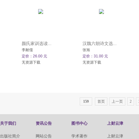
颜氏家训选读...
汉魏六朝诗文选...
李耐儒
张旭
定价：26.00 元
定价：31.00 元
无资源下载
无资源下载
159
首页
上一页
2
关于我们
资讯公告
图书中心
上财云津
出版社简介
网站公告
学术著作
上财云津