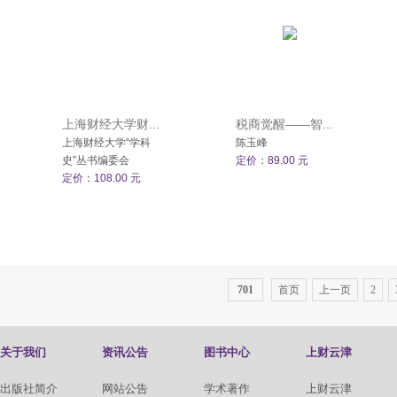
上海财经大学财...
税商觉醒——智...
上海财经大学“学科
陈玉峰
史”丛书编委会
定价：89.00 元
定价：108.00 元
701
首页
上一页
2
关于我们
资讯公告
图书中心
上财云津
出版社简介
网站公告
学术著作
上财云津