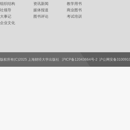
组织结构
资讯新闻
教学用书
社领导
媒体报道
商业图书
大事记
图书评论
考试培训
企业文化
版权所有(C)2025 上海财经大学出版社
沪ICP备12043664号-2
沪公网安备3100910
联系我们
教师服务
读者服务
作者服务
图书馆服务
学校服务