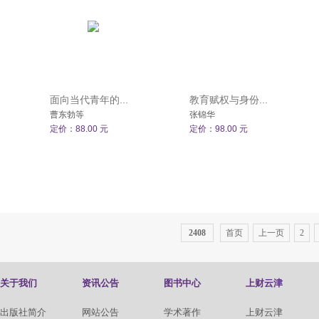
面向当代青年的...
教育赋权与身份...
曹东勃等
张锦华
定价：88.00 元
定价：98.00 元
2408
首页
上一页
2
关于我们
资讯公告
图书中心
上财云津
出版社简介
网站公告
学术著作
上财云津