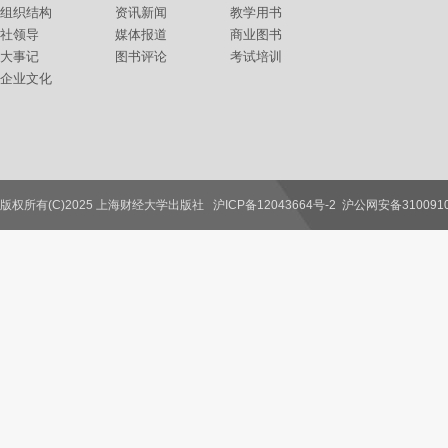
组织结构
资讯新闻
教学用书
社领导
媒体报道
商业图书
大事记
图书评论
考试培训
企业文化
版权所有(C)2025 上海财经大学出版社
沪ICP备12043664号-2
沪公网安备3100910
联系我们
教师服务
读者服务
作者服务
图书馆服务
学校服务