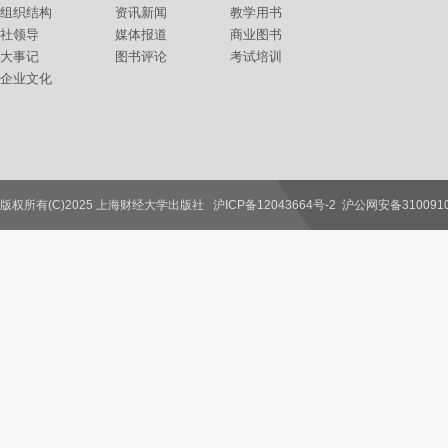
组织结构
资讯新闻
教学用书
社领导
媒体报道
商业图书
大事记
图书评论
考试培训
企业文化
版权所有(C)2025 上海财经大学出版社
沪ICP备12043664号-2
沪公网安备3100910
联系我们
教师服务
读者服务
作者服务
图书馆服务
学校服务