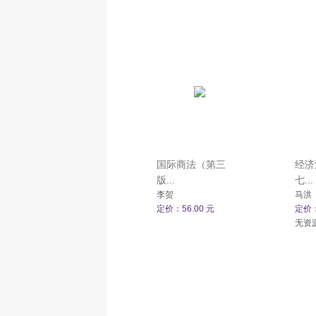
国际商法（第三
经济
版...
七...
李贺
马洪
定价：56.00 元
定价：
无资