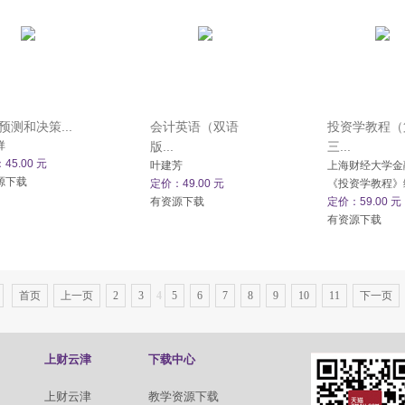
预测和决策...
会计英语（双语
投资学教程（
祥
版...
三...
45.00 元
叶建芳
上海财经大学金
源下载
定价：49.00 元
《投资学教程》
有资源下载
定价：59.00 元
有资源下载
首页
上一页
2
3
4
5
6
7
8
9
10
11
下一页
上财云津
下载中心
上财云津
教学资源下载