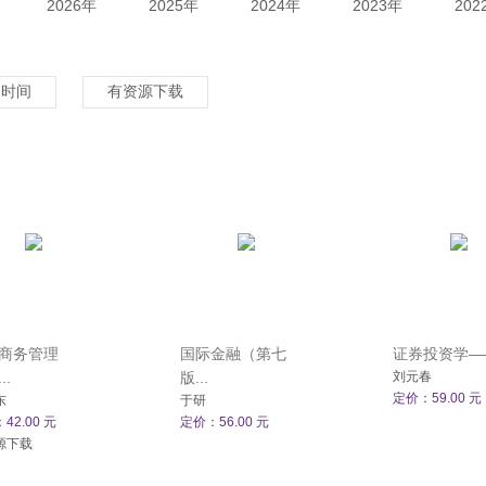
2026年
2025年
2024年
2023年
202
架时间
有资源下载
商务管理
国际金融（第七
证券投资学——
..
版...
刘元春
定价：59.00 元
东
于研
42.00 元
定价：56.00 元
源下载