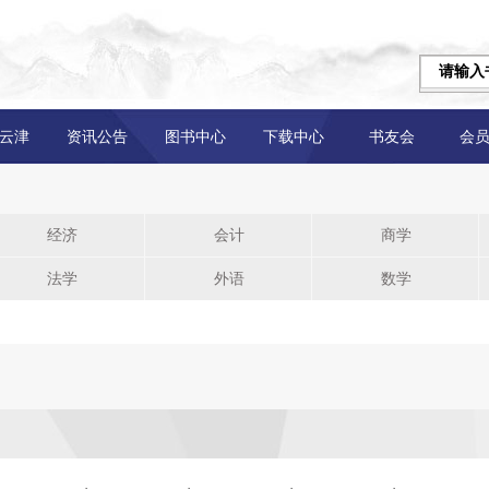
云津
资讯公告
图书中心
下载中心
书友会
会
经济
会计
商学
法学
外语
数学