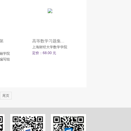
第
高等数学习题集...
上海财经大学数学学院
定价：68.00 元
融学院
编写组
尾页