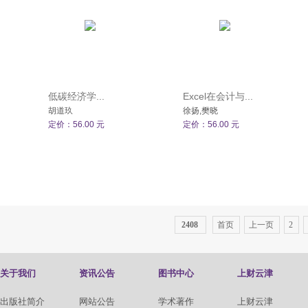
低碳经济学...
Excel在会计与...
胡道玖
徐扬,樊晓
定价：56.00 元
定价：56.00 元
2408
首页
上一页
2
关于我们
资讯公告
图书中心
上财云津
出版社简介
网站公告
学术著作
上财云津