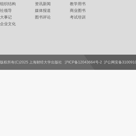
组织结构
资讯新闻
教学用书
社领导
媒体报道
商业图书
大事记
图书评论
考试培训
企业文化
版权所有(C)2025 上海财经大学出版社
沪ICP备12043664号-2
沪公网安备3100910
联系我们
教师服务
读者服务
作者服务
图书馆服务
学校服务