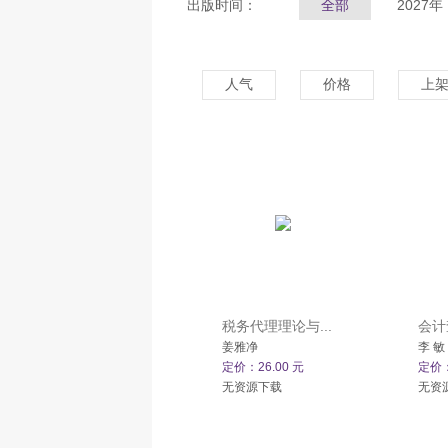
出版时间：
全部
2027年
人气
价格
上
税务代理理论与...
会计
姜雅净
李 敏
定价：26.00 元
定价：
无资源下载
无资