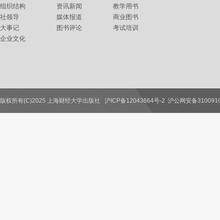
组织结构
资讯新闻
教学用书
社领导
媒体报道
商业图书
大事记
图书评论
考试培训
企业文化
版权所有(C)2025 上海财经大学出版社
沪ICP备12043664号-2
沪公网安备3100910
联系我们
教师服务
读者服务
作者服务
图书馆服务
学校服务