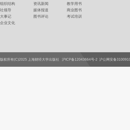
组织结构
资讯新闻
教学用书
社领导
媒体报道
商业图书
大事记
图书评论
考试培训
企业文化
版权所有(C)2025 上海财经大学出版社
沪ICP备12043664号-2
沪公网安备3100910
联系我们
教师服务
读者服务
作者服务
图书馆服务
学校服务