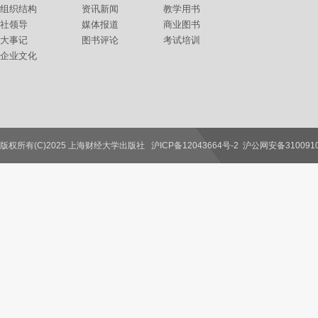
组织结构
资讯新闻
教学用书
社领导
媒体报道
商业图书
大事记
图书评论
考试培训
企业文化
版权所有(C)2025 上海财经大学出版社
沪ICP备12043664号-2
沪公网安备3100910
联系我们
教师服务
读者服务
作者服务
图书馆服务
学校服务