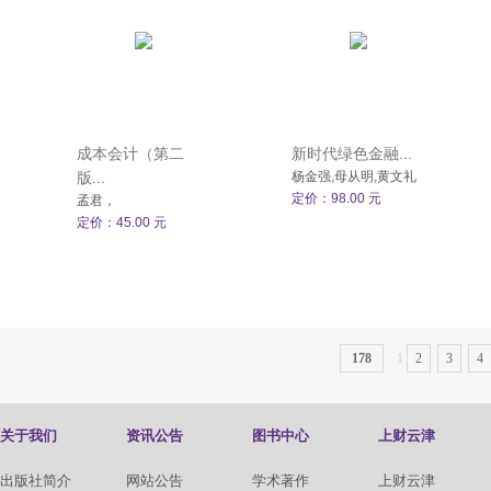
成本会计（第二
新时代绿色金融...
版...
杨金强,母从明,黄文礼
定价：98.00 元
孟君，
定价：45.00 元
178
1
2
3
4
关于我们
资讯公告
图书中心
上财云津
出版社简介
网站公告
学术著作
上财云津