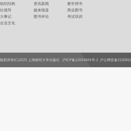
组织结构
资讯新闻
教学用书
社领导
媒体报道
商业图书
大事记
图书评论
考试培训
企业文化
版权所有(C)2025 上海财经大学出版社
沪ICP备12043664号-2
沪公网安备3100910
联系我们
教师服务
读者服务
作者服务
图书馆服务
学校服务