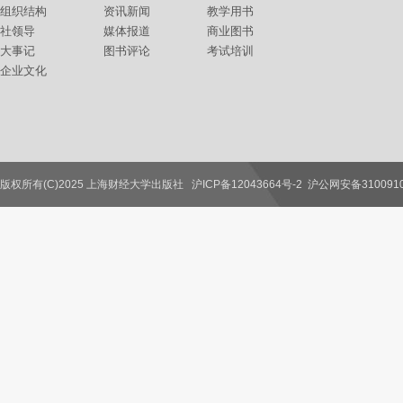
组织结构
资讯新闻
教学用书
社领导
媒体报道
商业图书
大事记
图书评论
考试培训
企业文化
版权所有(C)2025 上海财经大学出版社
沪ICP备12043664号-2
沪公网安备3100910
联系我们
教师服务
读者服务
作者服务
图书馆服务
学校服务