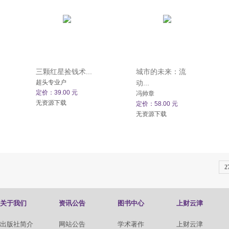
三颗红星捡钱术...
城市的未来：流
超头专业户
动...
定价：39.00 元
冯帅章
无资源下载
定价：58.00 元
无资源下载
2
关于我们
资讯公告
图书中心
上财云津
出版社简介
网站公告
学术著作
上财云津