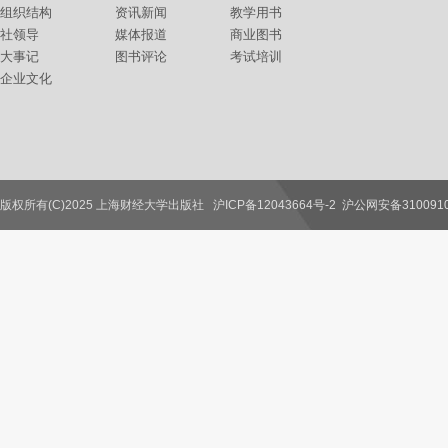
组织结构
资讯新闻
教学用书
社领导
媒体报道
商业图书
大事记
图书评论
考试培训
企业文化
版权所有(C)2025 上海财经大学出版社
沪ICP备12043664号-2
沪公网安备3100910
联系我们
教师服务
读者服务
作者服务
图书馆服务
学校服务