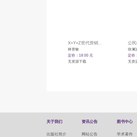
X+Y+Z世代营销...
公民
林资敏
徐澜
定价：18.00 元
定价：
无资源下载
无资
关于我们
资讯公告
图书中心
出版社简介
网站公告
学术著作