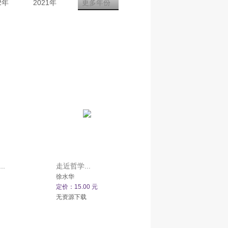
2年
2021年
更多年份
.
走近哲学...
徐水华
定价：15.00 元
无资源下载