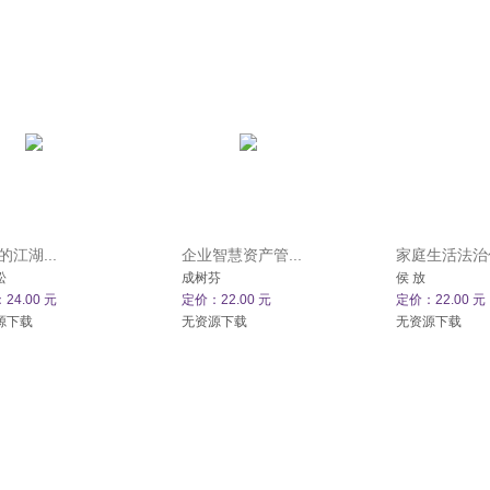
的江湖...
企业智慧资产管...
家庭生活法治你
松
成树芬
侯 放
24.00 元
定价：22.00 元
定价：22.00 元
源下载
无资源下载
无资源下载