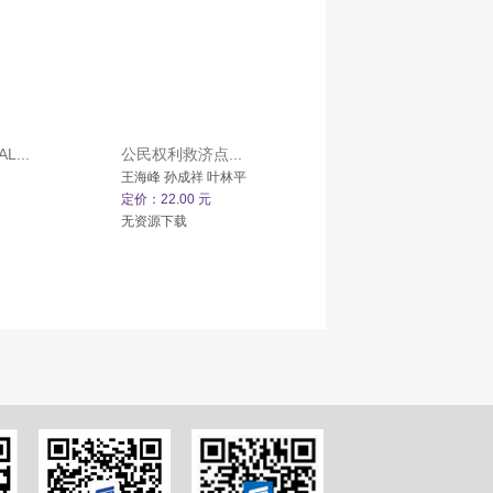
...
公民权利救济点...
王海峰 孙成祥 叶林平
定价：22.00 元
无资源下载