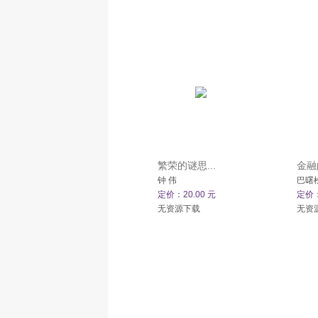
繁荣的谜思...
金融
钟 伟
巴曙
定价：20.00 元
定价：
无资源下载
无资