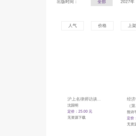
出版时间：
全部
2027年
人气
价格
上
沪上名律师访谈...
经济
沈国明
（第.
定价：25.00 元
熊诗
无资源下载
定价：
无资