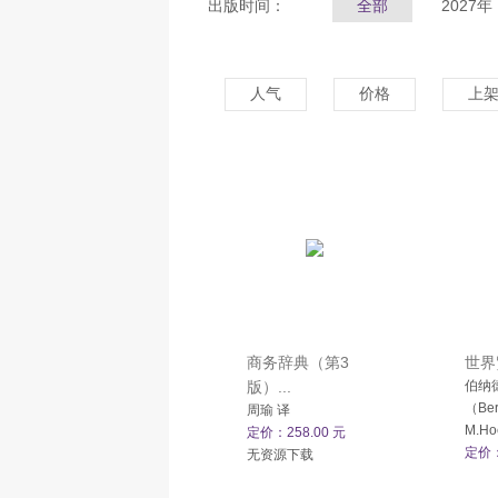
出版时间：
全部
2027年
人气
价格
上
商务辞典（第3
世界
版）...
伯纳德
（Ber
周瑜 译
M.H
定价：258.00 元
定价：
无资源下载