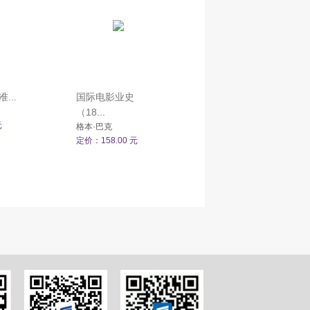
...
国际电影业史
（18...
元
格本·巴克
定价：158.00 元