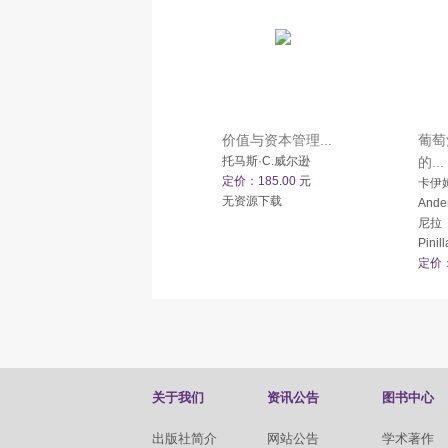
价值与资本管理...
葡萄
托马斯·C.威尔逊
的...
定价：185.00 元
卡伊
无资源下载
And
尼拉（
Pinil
定价：
关于我们
资讯公告
图书中心
出版社简介
网站公告
学术著作