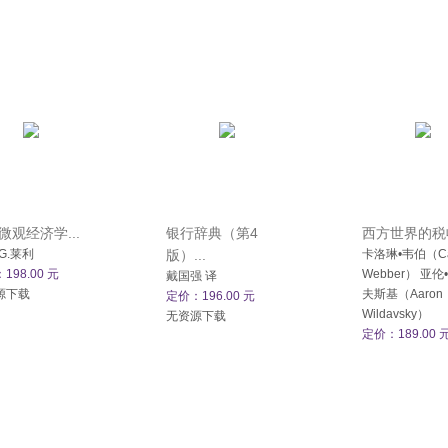
微观经济学...
银行辞典（第4
西方世界的税收
G.莱利
版）...
卡洛琳•韦伯（Car
198.00 元
Webber） 亚
戴国强 译
源下载
夫斯基（Aaron
定价：196.00 元
Wildavsky）
无资源下载
定价：189.00 