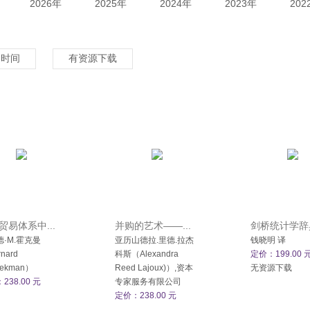
2026年
2025年
2024年
2023年
202
架时间
有资源下载
贸易体系中...
并购的艺术——...
剑桥统计学辞典
·M.霍克曼
亚历山德拉.里德.拉杰
钱晓明 译
nard
科斯（Alexandra
定价：199.00 
oekman）
Reed Lajoux)）,资本
无资源下载
238.00 元
专家服务有限公司
定价：238.00 元